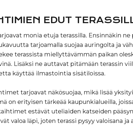
HTIMIEN EDUT TERASSIL
rjoavat monia etuja terassilla. Ensinnäkin ne
kavuutta tarjoamalla suojaa auringolta ja vä
ekee terassista miellyttävämmän paikan oleskel
nä. Lisäksi ne auttavat pitämään terassin vi
tta käyttää ilmastointia sisätiloissa.
htimet tarjoavat näkösuojaa, mikä lisää yksityi
mä on erityisen tärkeää kaupunkialueilla, joiss
ikaihtimet estävät uteliaiden katseiden pääsyn
ät valoa läpi, joten terassi pysyy valoisana ja 