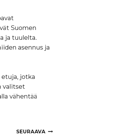
oavat
tävät Suomen
 ja tuulelta.
 niiden asennus ja
etuja, jotka
 valitset
alla vähentää
SEURAAVA