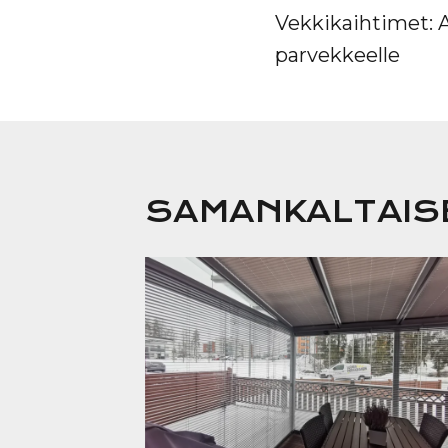
SELAUS
Vekkikaihtimet:
parvekkeelle
SAMANKALTAISE