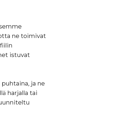
aisemme
jotta ne toimivat
iilin
et istuvat
 puhtaina, ja ne
 harjalla tai
uunniteltu