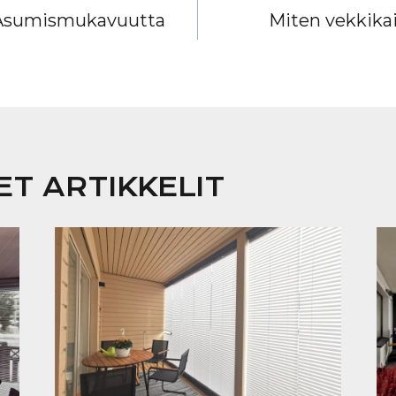
 Asumismukavuutta
Miten vekkika
T ARTIKKELIT