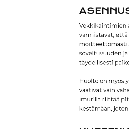
ASENNUS
Vekkikaihtimien 
varmistavat, että 
moitteettomasti.
soveltuvuuden ja 
täydellisesti paiko
Huolto on myös yk
vaativat vain väh
imurilla riittää 
kestämään, joten 