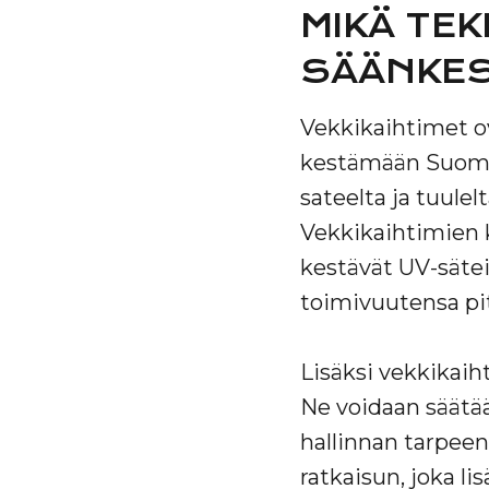
MIKÄ TEK
SÄÄNKES
Vekkikaihtimet ov
kestämään Suomen 
sateelta ja tuule
Vekkikaihtimien k
kestävät UV-sätei
toimivuutensa pi
Lisäksi vekkikai
Ne voidaan säätää
hallinnan tarpeen
ratkaisun, joka li