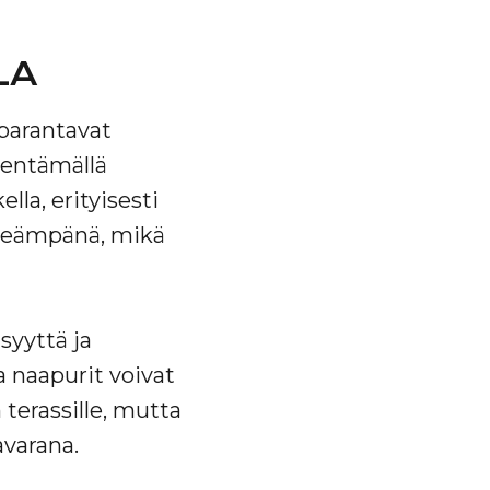
LA
 parantavat
hentämällä
la, erityisesti
ileämpänä, mikä
syyttä ja
a naapurit voivat
 terassille, mutta
avarana.