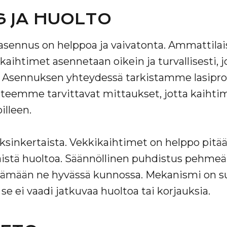
 JA HUOLTO
asennus on helppoa ja vaivatonta. Ammattil
kaihtimet asennetaan oikein ja turvallisesti, 
 Asennuksen yhteydessä tarkistamme lasiprof
teemme tarvittavat mittaukset, jotta kaihtim
illeen.
sinkertaista. Vekkikaihtimet on helppo pitää
äistä huoltoa. Säännöllinen puhdistus pehmeällä
pitämään ne hyvässä kunnossa. Mekanismi on s
se ei vaadi jatkuvaa huoltoa tai korjauksia.