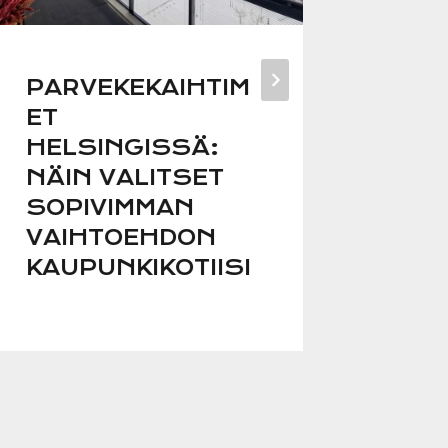
PARVEKEKAIHTIM
SÄL
ET
HUO
HELSINGISSÄ:
PUH
NÄIN VALITSET
PID
SOPIVIMMAN
HYV
VAIHTOEHDON
KUN
KAUPUNKIKOTIISI