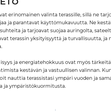
VETO
t erinomainen valinta terassille, sillä ne tarj
jaa ja parantavat käyttömukavuutta. Ne kes
suhteita ja tarjoavat suojaa auringolta, sateelta
vat terassin yksityisyyttä ja turvallisuutta, ja
.
isyys ja energiatehokkuus ovat myös tärkeitä 
timista kestävän ja vastuullisen valinnan. Kun
oit nauttia terassistasi ympäri vuoden ja sam
a ja ympäristökuormitusta.
IEN