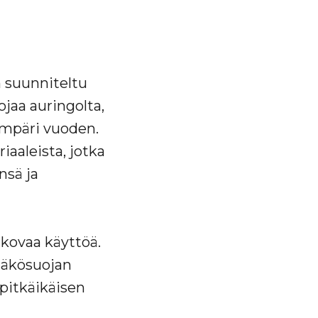
n suunniteltu
jaa auringolta,
 ympäri vuoden.
aaleista, jotka
nsä ja
kovaa käyttöä.
näkösuojan
pitkäikäisen