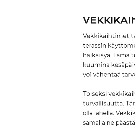
VEKKIKAI
Vekkikaihtimet ta
terassin käyttömu
häikäisyä. Tämä t
kuumina kesäpäivi
voi vähentää tarve
Toiseksi vekkikai
turvallisuutta. Tä
olla lähellä. Vekk
samalla ne päästäv