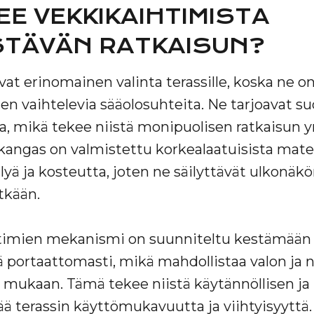
EE VEKKIKAIHTIMISTA
TÄVÄN RATKAISUN?
at erinomainen valinta terassille, koska ne o
vaihtelevia sääolosuhteita. Ne tarjoavat suo
lta, mikä tekee niistä monipuolisen ratkaisun
angas on valmistettu korkealaatuisista materi
lyä ja kosteutta, joten ne säilyttävät ulkonäkö
tkään.
htimien mekanismi on suunniteltu kestämään 
 portaattomasti, mikä mahdollistaa valon ja 
 mukaan. Tämä tekee niistä käytännöllisen ja 
sää terassin käyttömukavuutta ja viihtyisyyttä.