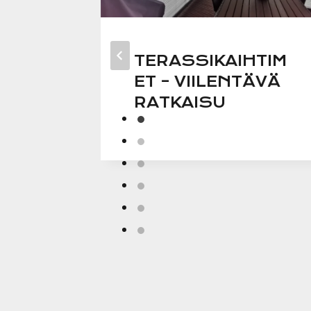
TERASSIKAIHTIM
OT
ET – VIILENTÄVÄ
RATKAISU
?