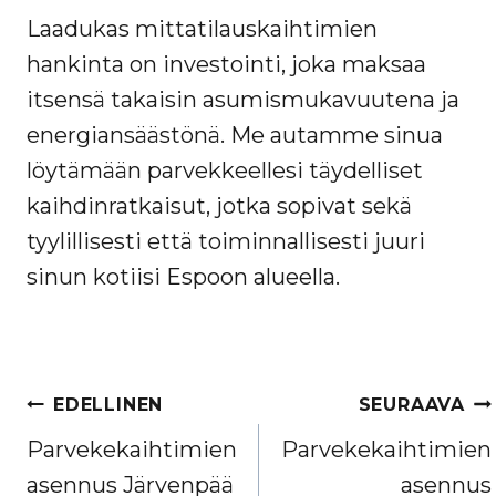
Laadukas mittatilauskaihtimien
hankinta on investointi, joka maksaa
itsensä takaisin asumismukavuutena ja
energiansäästönä. Me autamme sinua
löytämään parvekkeellesi täydelliset
kaihdinratkaisut, jotka sopivat sekä
tyylillisesti että toiminnallisesti juuri
sinun kotiisi Espoon alueella.
ARTIKKELIEN
EDELLINEN
SEURAAVA
SELAUS
Parvekekaihtimien
Parvekekaihtimien
asennus Järvenpää
asennus