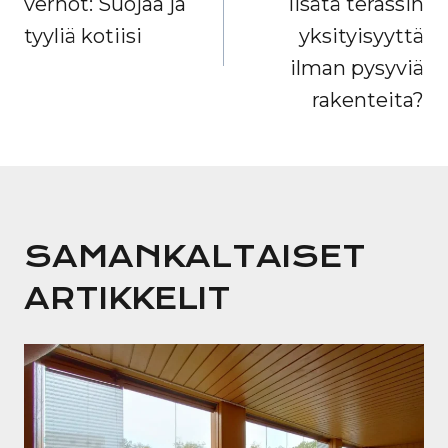
verhot: Suojaa ja
lisätä terassin
tyyliä kotiisi
yksityisyyttä
ilman pysyviä
rakenteita?
SAMANKALTAISET
ARTIKKELIT