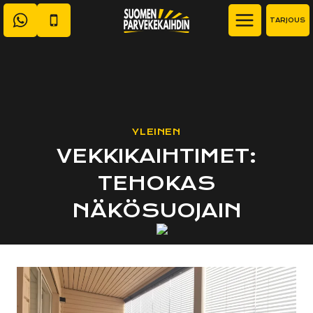
Siirry
TARJOUS
sisältöön
YLEINEN
VEKKIKAIHTIMET:
TEHOKAS
NÄKÖSUOJAIN