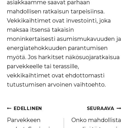
asiakkaamme saavat parhaan
mahdollisen ratkaisun tarpeisiinsa.
Vekkikaihtimet ovat investointi, joka
maksaa itsensä takaisin
moninkertaisesti asumismukavuuden ja
energiatehokkuuden parantumisen
myötä. Jos harkitset näkösuojaratkaisua
parvekkeelle tai terassille,
vekkikaihtimet ovat ehdottomasti
tutustumisen arvoinen vaihtoehto.
ARTIKKELIEN
EDELLINEN
SEURAAVA
SELAUS
Parvekkeen
Onko mahdollista