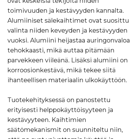
ovat keskeisiä tekijöitä niiden
toimivuuden ja kestävyyden kannalta.
Alumiiniset sälekaihtimet ovat suosittu
valinta niiden keveyden ja kestävyyden
vuoksi. Alumiini heijastaa auringonvaloa
tehokkaasti, mikä auttaa pitämään
parvekkeen viileänä. Lisäksi alumiini on
korroosionkestävä, mikä tekee siitä
ihanteellisen materiaalin ulkokäyttöön.
Tuotekehityksessä on panostettu
erityisesti helppokäyttöisyyteen ja
kestävyyteen. Kaihtimien
säätömekanismit on suunniteltu niin,