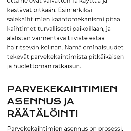
että ne ovat vaivattomia käyttää ja
kestävät pitkään. Esimerkiksi
sälekaihtimien kääntömekanismi pitää
kaihtimet turvallisesti paikoillaan, ja
alalistan vaimentava tiiviste estää
häiritsevän kolinan. Nämä ominaisuudet
tekevät parvekekaihtimista pitkäikäisen
ja huolettoman ratkaisun.
PARVEKEKAIHTIMIEN
ASENNUS JA
RÄÄTÄLÖINTI
Parvekekaihtimien asennus on prosessi,