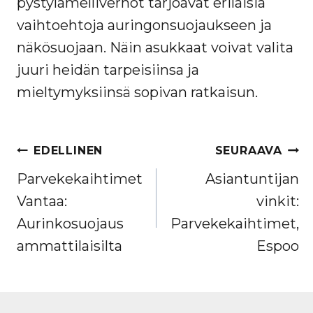
pystylamelliverhot tarjoavat erilaisia
vaihtoehtoja auringonsuojaukseen ja
näkösuojaan. Näin asukkaat voivat valita
juuri heidän tarpeisiinsa ja
mieltymyksiinsä sopivan ratkaisun.
ARTIKKELIEN
EDELLINEN
SEURAAVA
SELAUS
Parvekekaihtimet
Asiantuntijan
Vantaa:
vinkit:
Aurinkosuojaus
Parvekekaihtimet,
ammattilaisilta
Espoo