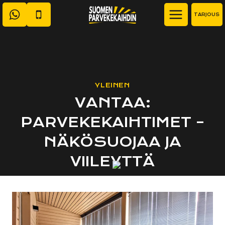
Siirry
TARJOUS
sisältöön
YLEINEN
VANTAA:
PARVEKEKAIHTIMET –
NÄKÖSUOJAA JA
VIILEYTTÄ