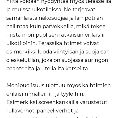
niitä voidaan hyödyntää myös terasseilla
ja muissa ulkotiloissa. Ne tarjoavat
samanlaista näkösuojaa ja lämpötilan
hallintaa kuin parvekkeilla, mikä tekee
niistä monipuolisen ratkaisun erilaisiin
ulkotiloihin. Terassikaihtimet voivat
esimerkiksi luoda viihtyisän ja suojaisan
oleskelutilan, joka on suojassa auringon
paahteelta ja uteliailta katseilta.
Monipuolisuus ulottuu myös kaihtimien
erilaisiin malleihin ja tyyleihin.
Esimerkiksi screenkankailla varustetut
rullaverhot, paneeliverhot ja