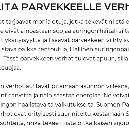
LITA PARVEKKEELLE VE
 tarjoavat monia etuja, jotka tekevät niistä
Ne eivät ainoastaan suojaa auringon haitallisilt
 yksityisyyttä ja lisäävät parvekkeen viihtyis
oistava paikka rentoutua, liiallinen auringonpa
 Tässä parvekkeen verhot tulevat apuun, sillä
osuojaa.
n verhot auttavat pitämään asunnon viileänä,
ntitarvetta ja näin säästää energiaa. Ne voiv
ringon haalistavalta vaikutukselta. Suomen P
erhot ovat erityisesti suunniteltu kestämään
suhteita, mikä tekee niistä pitkäikäisen sijoi