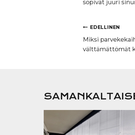
sopivat juuri sinun 
ARTIKKEL
EDELLINEN
SELAUS
Miksi parvekekai
välttämättömät k
SAMANKALTAISE