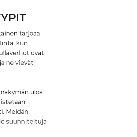
YPIT
kainen tarjoaa
linta, kun
ullaverhot ovat
ja ne vievät
ä näkymän ulos
mistetaan
ti. Meidän
le suunniteltuja