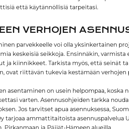
tisiä että käytännöllisiä tarpeitasi.
EEN VERHOJEN ASENNUS
nen parvekkeelle voi olla yksinkertainen pro
a keskeisiä seikkoja. Ensinnäkin, varmista e
ut ja kiinnikkeet. Tarkista myös, että seinät ta
, ovat riittävän tukevia kestämään verhojen 
jen asentaminen on usein helpompaa, koska n
ekettasi varten. Asennusohjeiden tarkka noud
oksen. Jos tarvitset apua asennuksessa, Suo
y tarjoaa ammattitaitoista asennuspalvelua
, Pirkanmaan ja Päijät-Hämeen alueilla.