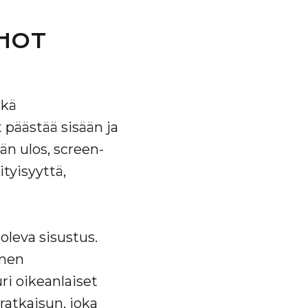
RHOT
ekä
t päästää sisään ja
än ulos, screen-
ityisyyttä,
leva sisustus.
omen
ri oikeanlaiset
atkaisun, joka