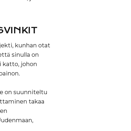
VINKIT
jekti, kunhan otat
ttä sinulla on
i katto, johon
painon.
e on suunniteltu
attaminen takaa
men
 Uudenmaan,