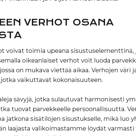
EEN VERHOT OSANA
STA
t voivat toimia upeana sisustuselementtinä, 
itsemalla oikeanlaiset verhot voit luoda parvek
 jossa on mukava viettää aikaa. Verhojen väri j
ä, jotka vaikuttavat kokonaisuuteen.
aleja sävyjä, jotka sulautuvat harmonisesti ym
jotka tuovat parvekkeelle persoonallisuutta. V
na jatkona sisätilojen sisustukselle, mikä luo
än laajasta valikoimastamme löydät varmasti 