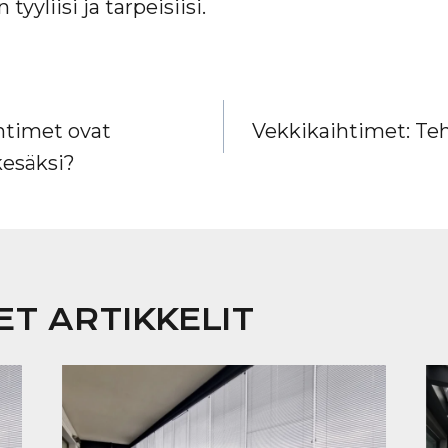
tyyliisi ja tarpeisiisi.
IEN
htimet ovat
Vekkikaihtimet: Te
esäksi?
T ARTIKKELIT