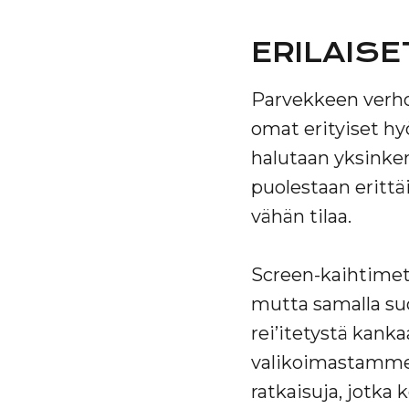
ERILAIS
Parvekkeen verhoja
omat erityiset hy
halutaan yksinker
puolestaan erittäi
vähän tilaa.
Screen-kaihtimet 
mutta samalla suo
rei’itetystä kank
valikoimastamme l
ratkaisuja, jotka 