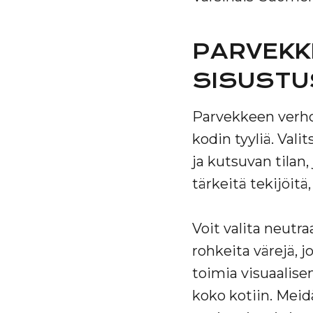
PARVEKK
SISUSTU
Parvekkeen verho
kodin tyyliä. Val
ja kutsuvan tilan,
tärkeitä tekijöit
Voit valita neutra
rohkeita värejä, 
toimia visuaalise
koko kotiin. Meid