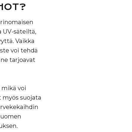
RHOT?
 erinomaisen
a UV-säteiltä,
yyttä. Vaikka
iste voi tehdä
 ne tarjoavat
 mikä voi
at myös suojata
arvekekaihdin
 Suomen
tuksen.