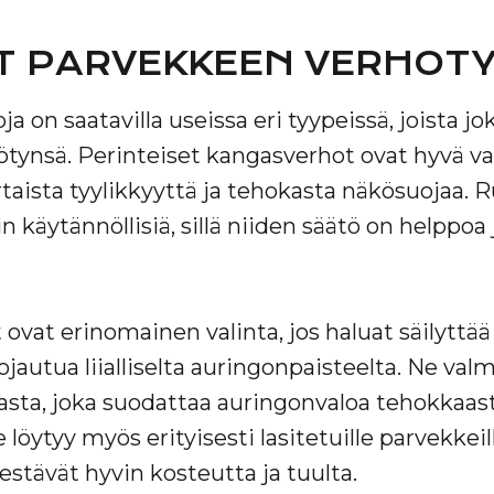
ET PARVEKKEEN VERHOTY
 on saatavilla useissa eri tyypeissä, joista jo
ötynsä. Perinteiset kangasverhot ovat hyvä va
taista tyylikkyyttä ja tehokasta näkösuojaa. R
n käytännöllisiä, sillä niiden säätö on helppoa 
ovat erinomainen valinta, jos haluat säilyttä
jautua liialliselta auringonpaisteelta. Ne val
aasta, joka suodattaa auringonvaloa tehokkaas
öytyy myös erityisesti lasitetuille parvekkeil
kestävät hyvin kosteutta ja tuulta.