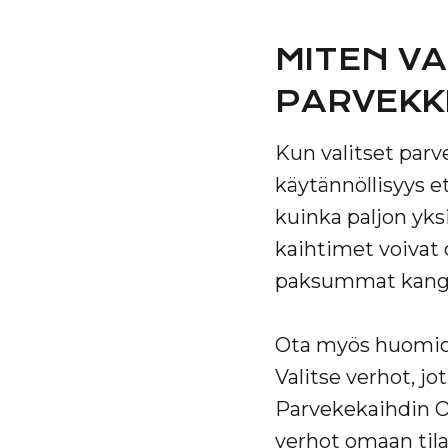
MITEN VA
PARVEKK
Kun valitset par
käytännöllisyys et
kuinka paljon yksi
kaihtimet voivat ol
paksummat kangas
Ota myös huomioo
Valitse verhot, j
Parvekekaihdin Oy
verhot omaan tila