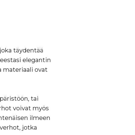
joka täydentää
keestasi elegantin
a materiaali ovat
päristöön, tai
erhot voivat myös
 yhtenäisen ilmeen
verhot, jotka