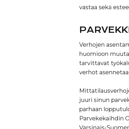
vastaa sekä esteet
PARVEKK
Verhojen asentami
huomioon muutami
tarvittavat työkal
verhot asennetaan
Mittatilausverho
juuri sinun parv
parhaan lopputul
Parvekekaihdin O
Varsinais-Suomen