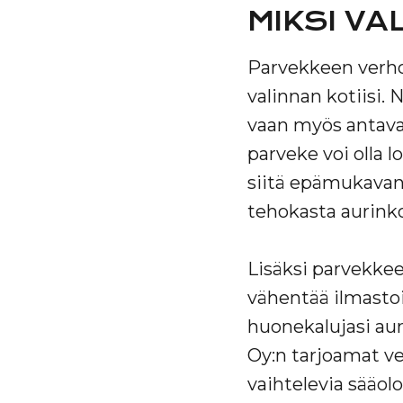
MIKSI VA
Parvekkeen verhot
valinnan kotiisi. 
vaan myös antavat
parveke voi olla l
siitä epämukavan.
tehokasta aurink
Lisäksi parvekkee
vähentää ilmastoi
huonekalujasi au
Oy:n tarjoamat v
vaihtelevia sääolo