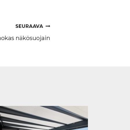
SEURAAVA
hokas näkösuojain