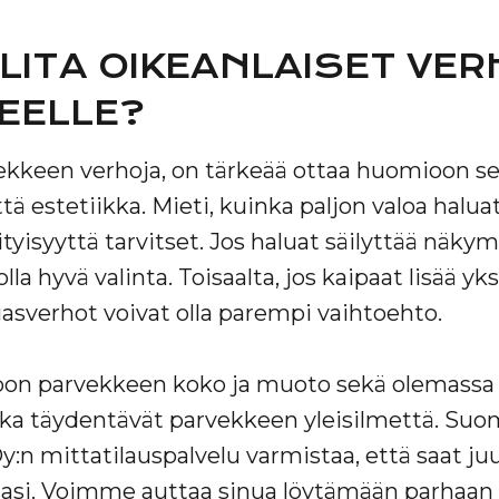
LITA OIKEANLAISET VE
EELLE?
vekkeen verhoja, on tärkeää ottaa huomioon s
tä estetiikka. Mieti, kuinka paljon valoa halua
tyisyyttä tarvitset. Jos haluat säilyttää näkym
la hyvä valinta. Toisaalta, jos kaipaat lisää yks
verhot voivat olla parempi vaihtoehto.
n parvekkeen koko ja muoto sekä olemassa o
otka täydentävät parvekkeen yleisilmettä. Su
:n mittatilauspalvelu varmistaa, että saat juu
asi. Voimme auttaa sinua löytämään parhaan r