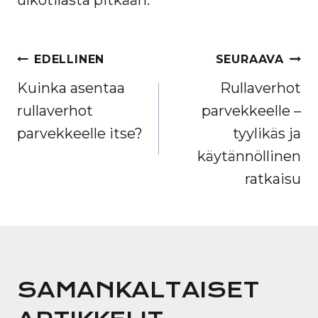
ulkotilasta pitkään.
ARTIKKELIEN
EDELLINEN
SEURAAVA
SELAUS
Kuinka asentaa
Rullaverhot
rullaverhot
parvekkeelle –
parvekkeelle itse?
tyylikäs ja
käytännöllinen
ratkaisu
SAMANKALTAISET