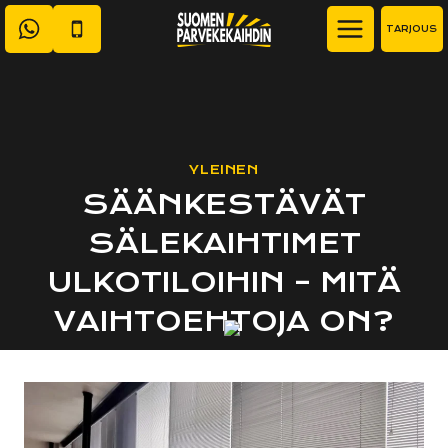
Siirry
TARJOUS
sisältöön
YLEINEN
SÄÄNKESTÄVÄT
SÄLEKAIHTIMET
ULKOTILOIHIN – MITÄ
VAIHTOEHTOJA ON?