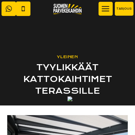
Siirry
TARJOUS
sisältöön
YLEINEN
TYYLIKKÄÄT
KATTOKAIHTIMET
TERASSILLE