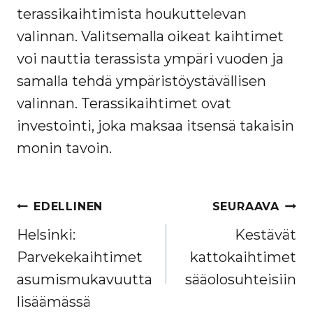
terassikaihtimista houkuttelevan
valinnan. Valitsemalla oikeat kaihtimet
voi nauttia terassista ympäri vuoden ja
samalla tehdä ympäristöystävällisen
valinnan. Terassikaihtimet ovat
investointi, joka maksaa itsensä takaisin
monin tavoin.
ARTIKKELIEN
EDELLINEN
SEURAAVA
SELAUS
Helsinki:
Kestävät
Parvekekaihtimet
kattokaihtimet
asumismukavuutta
sääolosuhteisiin
lisäämässä