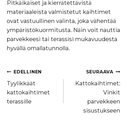
Pitkäikäiset ja kierrätettävistä
materiaaleista valmistetut kaihtimet
ovat vastuullinen valinta, joka vähentää
ympäristökuormitusta. Näin voit nauttia
parvekkeesi tai terassisi mukavuudesta
hyvällä omallatunnolla.
ARTIKKELIEN
EDELLINEN
SEURAAVA
SELAUS
Tyylikkäät
Kattokaihtimet:
kattokaihtimet
Vinkit
terassille
parvekkeen
sisustukseen