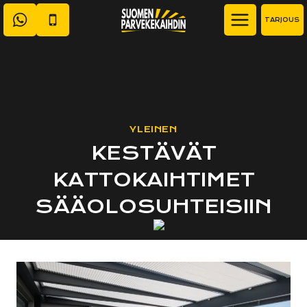
Siirry
TARJOUS
sisältöön
YLEINEN
KESTÄVÄT
KATTOKAIHTIMET
SÄÄOLOSUHTEISIIN