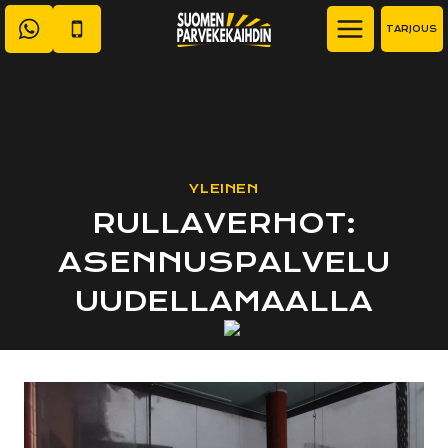
Siirry
TARJOUS
sisältöön
YLEINEN
RULLAVERHOT:
ASENNUSPALVELU
UUDELLAMAALLA