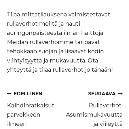
Tilaa mittatilauksena valmistettavat
rullaverhot meiltä ja nauti
auringonpaisteesta ilman haittoja.
Meidän rullaverhomme tarjoavat
tehokkaan suojan ja lisäävät kodin
viihtyisyyttä ja mukavuutta. Ota
yhteyttä ja tilaa rullaverhot jo tänään!
ARTIKKELIEN
EDELLINEN
SEURAAVA
SELAUS
Kaihdinratkaisut
Rullaverhot:
parvekkeen
Asumismukavuutta
ilmeen
ja viileyttä