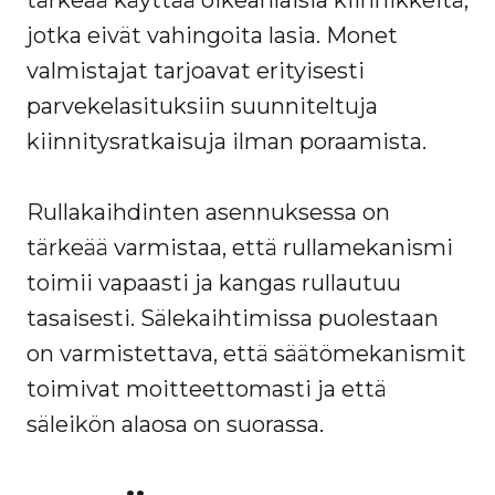
tärkeää käyttää oikeanlaisia kiinnikkeitä,
jotka eivät vahingoita lasia. Monet
valmistajat tarjoavat erityisesti
parvekelasituksiin suunniteltuja
kiinnitysratkaisuja ilman poraamista.
Rullakaihdinten asennuksessa on
tärkeää varmistaa, että rullamekanismi
toimii vapaasti ja kangas rullautuu
tasaisesti. Sälekaihtimissa puolestaan
on varmistettava, että säätömekanismit
toimivat moitteettomasti ja että
säleikön alaosa on suorassa.