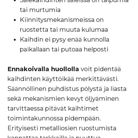
Sälekaihdinten säleissä on taipumia
tai murtumia
Kiinnitysmekanismeissa on
ruostetta tai muuta kulumaa
Kaihdin ei pysy enää kunnolla
paikallaan tai putoaa helposti
Ennakoivalla huollolla
voit pidentää
kaihdinten käyttöikää merkittävästi.
Säännöllinen puhdistus pölystä ja liasta
sekä mekanismien kevyt öljyäminen
tarvittaessa pitävät kaihtimet
toimintakunnossa pidempään.
Erityisesti metalliosien ruostumista