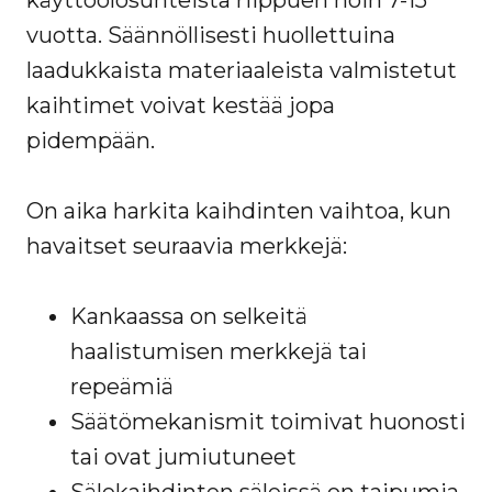
käyttöolosuhteista riippuen noin 7-15
vuotta. Säännöllisesti huollettuina
laadukkaista materiaaleista valmistetut
kaihtimet voivat kestää jopa
pidempään.
On aika harkita kaihdinten vaihtoa, kun
havaitset seuraavia merkkejä:
Kankaassa on selkeitä
haalistumisen merkkejä tai
repeämiä
Säätömekanismit toimivat huonosti
tai ovat jumiutuneet