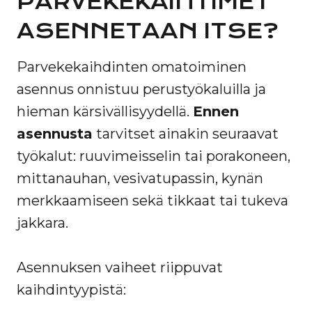
PARVEKEKAIHTIMET
ASENNETAAN ITSE?
Parvekekaihdinten omatoiminen
asennus onnistuu perustyökaluilla ja
hieman kärsivällisyydellä.
Ennen
asennusta
tarvitset ainakin seuraavat
työkalut: ruuvimeisselin tai porakoneen,
mittanauhan, vesivatupassin, kynän
merkkaamiseen sekä tikkaat tai tukeva
jakkara.
Asennuksen vaiheet riippuvat
kaihdintyypistä: