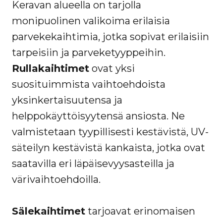
Keravan alueella on tarjolla
monipuolinen valikoima erilaisia
parvekekaihtimia, jotka sopivat erilaisiin
tarpeisiin ja parveketyyppeihin.
Rullakaihtimet
ovat yksi
suosituimmista vaihtoehdoista
yksinkertaisuutensa ja
helppokäyttöisyytensä ansiosta. Ne
valmistetaan tyypillisesti kestävistä, UV-
säteilyn kestävistä kankaista, jotka ovat
saatavilla eri läpäisevyysasteilla ja
värivaihtoehdoilla.
Sälekaihtimet
tarjoavat erinomaisen