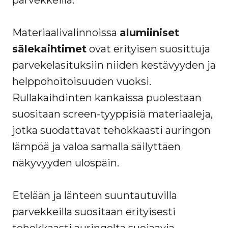
parvekkeilla.
Materiaalivalinnoissa
alumiiniset
sälekaihtimet
ovat erityisen suosittuja
parvekelasituksiin niiden kestävyyden ja
helppohoitoisuuden vuoksi.
Rullakaihdinten kankaissa puolestaan
suositaan screen-tyyppisiä materiaaleja,
jotka suodattavat tehokkaasti auringon
lämpöä ja valoa samalla säilyttäen
näkyvyyden ulospäin.
Etelään ja länteen suuntautuvilla
parvekkeilla suositaan erityisesti