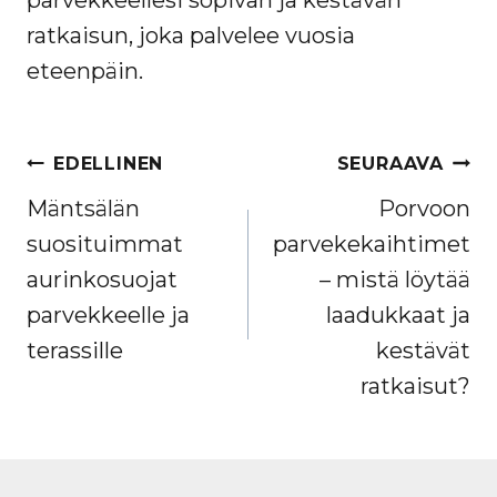
parvekkeellesi sopivan ja kestävän
ratkaisun, joka palvelee vuosia
eteenpäin.
ARTIKKELIEN
EDELLINEN
SEURAAVA
SELAUS
Mäntsälän
Porvoon
suosituimmat
parvekekaihtimet
aurinkosuojat
– mistä löytää
parvekkeelle ja
laadukkaat ja
terassille
kestävät
ratkaisut?