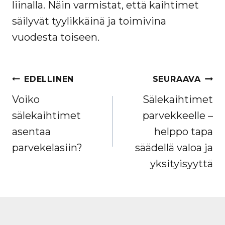
liinalla. Näin varmistat, että kaihtimet
säilyvät tyylikkäinä ja toimivina
vuodesta toiseen.
ARTIKKELIEN
EDELLINEN
SEURAAVA
SELAUS
Voiko
Sälekaihtimet
sälekaihtimet
parvekkeelle –
asentaa
helppo tapa
parvekelasiin?
säädellä valoa ja
yksityisyyttä