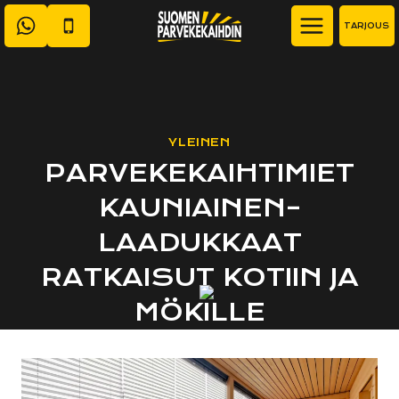
Siirry
TARJOUS
sisältöön
YLEINEN
PARVEKEKAIHTIMIET
KAUNIAINEN–
LAADUKKAAT
RATKAISUT KOTIIN JA
MÖKILLE