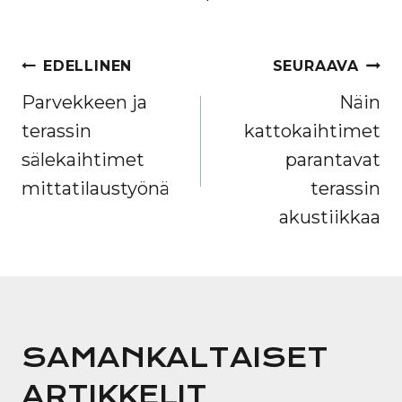
ARTIKKELIEN
EDELLINEN
SEURAAVA
SELAUS
Parvekkeen ja
Näin
terassin
kattokaihtimet
sälekaihtimet
parantavat
mittatilaustyönä
terassin
akustiikkaa
SAMANKALTAISET
ARTIKKELIT