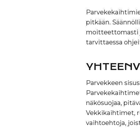
Parvekekaihtimien
pitkään. Säännöll
moitteettomasti j
tarvittaessa ohjei
YHTEEN
Parvekkeen sisust
Parvekekaihtimet 
näkösuojaa, pitäv
Vekkikaihtimet, r
vaihtoehtoja, jois