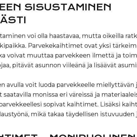
EEN SISUSTAMINEN
ÄSTI
minen voi olla haastavaa, mutta oikeilla ratkai
kkipaikka. Parvekekaihtimet ovat yksi tärkei
ka voivat muuttaa parvekkeen ilmettä ja toim
jaa, pitävät asunnon viileänä ja lisäävät asu
 avulla voit luoda parvekkeelle miellyttävän j
t saatavilla monissa eri väreissä ja materiaalei
n parvekkeellesi sopivat kaihtimet. Lisäksi kai
laustyönä, mikä takaa täydellisen istuvuuden