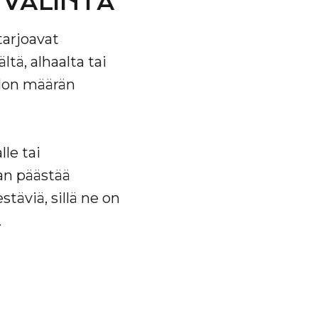
 VALINTA
tarjoavat
tä, alhaalta tai
lon määrän
lle tai
an päästää
täviä, sillä ne on
.