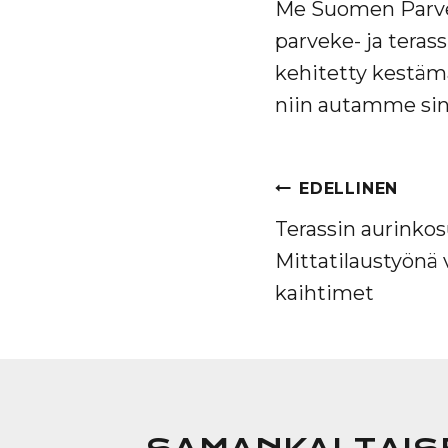
Me Suomen Parvek
parveke- ja terass
kehitetty kestämä
niin autamme sin
ARTIKKEL
EDELLINEN
SELAUS
Terassin aurinkos
Mittatilaustyönä 
kaihtimet