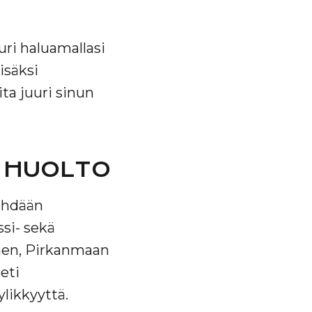
uri haluamallasi
isäksi
ita juuri sinun
A HUOLTO
ehdään
si- sekä
men, Pirkanmaan
eti
ylikkyyttä.