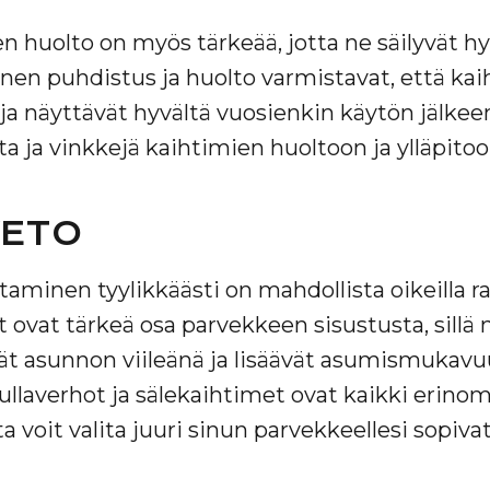
 huolto on myös tärkeää, jotta ne säilyvät h
inen puhdistus ja huolto varmistavat, että ka
a näyttävät hyvältä vuosienkin käytön jälkeen
ta ja vinkkejä kaihtimien huoltoon ja ylläpitoo
VETO
aminen tyylikkäästi on mahdollista oikeilla rat
ovat tärkeä osa parvekkeen sisustusta, sillä 
ät asunnon viileänä ja lisäävät asumismukavu
ullaverhot ja sälekaihtimet ovat kaikki erinom
ta voit valita juuri sinun parvekkeellesi sopiva