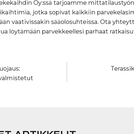
ekaihdin Oy:ssä tarjoamme mittatilaustyön
ikaihtimia, jotka sopivat kaikkiin parvekelasim
än vaativissakin sääolosuhteissa. Ota yhteyttä
ua löytämään parvekkeellesi parhaat ratkaisu
IEN
uojaus:
Terassi
valmistetut