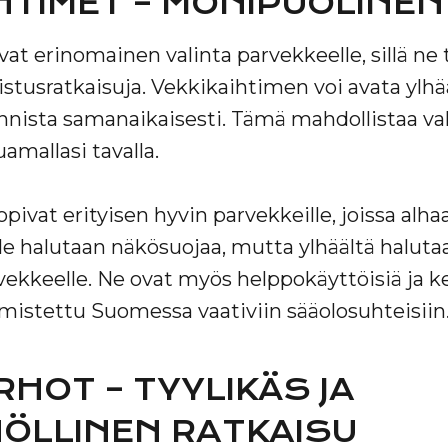
HTIMET – MONIPUOLINEN
at erinomainen valinta parvekkeelle, sillä ne 
stusratkaisuja. Vekkikaihtimen voi avata ylhääl
ista samanaikaisesti. Tämä mahdollistaa va
uamallasi tavalla.
ivat erityisen hyvin parvekkeille, joissa alhaa
e halutaan näkösuojaa, mutta ylhäältä haluta
ekkeelle. Ne ovat myös helppokäyttöisiä ja kes
lmistettu Suomessa vaativiin sääolosuhteisiin
HOT – TYYLIKÄS JA
ÖLLINEN RATKAISU