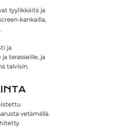
t tyylikkäitä ja
 screen-kankailla,
.
ti ja
a terasseille, ja
 talvisin.
LINTA
mistettu
narusta vetämällä.
hitetty