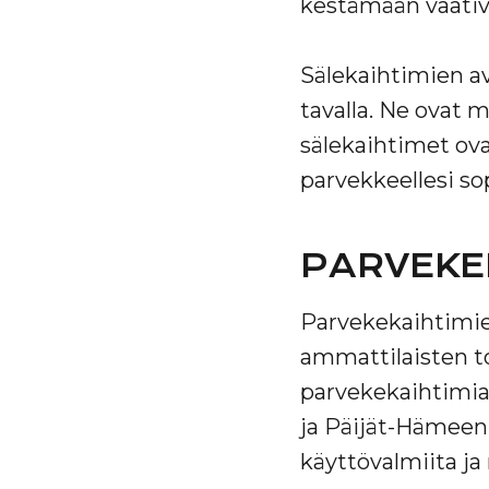
kestämään vaativi
Sälekaihtimien av
tavalla. Ne ovat 
sälekaihtimet ovat
parvekkeellesi so
PARVEKE
Parvekekaihtimie
ammattilaisten t
parvekekaihtimia
ja Päijät-Hämeen 
käyttövalmiita ja