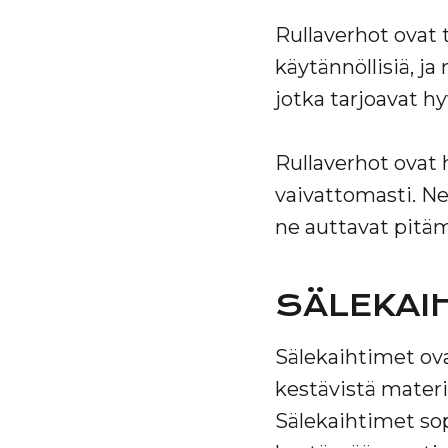
Rullaverhot ovat 
käytännöllisiä, ja
jotka tarjoavat h
Rullaverhot ovat 
vaivattomasti. Ne 
ne auttavat pitäm
SÄLEKAIH
Sälekaihtimet ova
kestävistä materi
Sälekaihtimet sop