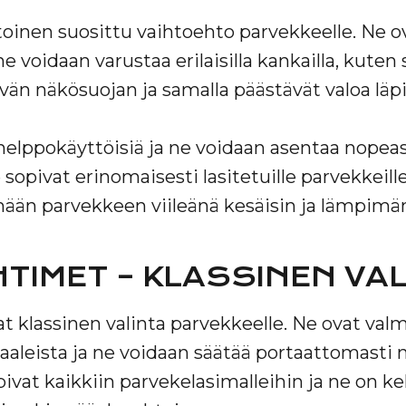
toinen suosittu vaihtoehto parvekkeelle. Ne ova
 ne voidaan varustaa erilaisilla kankailla, kuten
yvän näkösuojan ja samalla päästävät valoa läpi
helppokäyttöisiä ja ne voidaan asentaa nopeas
sopivat erinomaisesti lasitetuille parvekkeille j
ään parvekkeen viileänä kesäisin ja lämpimänä
TIMET – KLASSINEN VA
t klassinen valinta parvekkeelle. Ne ovat val
aaleista ja ne voidaan säätää portaattomasti 
ivat kaikkiin parvekelasimalleihin ja ne on ke