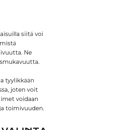
suilla siitä voi
mmistä
ivuutta. Ne
mismukavuutta.
a tyylikkään
ssa, joten voit
htimet voidaan
 ja toimivuuden.