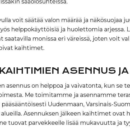
ssakin sääolosuhteissa.
ulla voit säätää valon määrää ja näkösuojaa ju
myös helppokäyttöisiä ja huolettomia arjessa. L
 saatavilla monissa eri väreissä, joten voit val
pivat kaihtimet.
KAIHTIMIEN ASENNUS J
n asennus on helppoa ja vaivatonta, kun se t
oimesta. Me toimitamme ja asennamme teras
 pääsääntöisesti Uudenmaan, Varsinais-Suo
alueilla. Asennuksen jälkeen kaihtimet ovat h
 ne tuovat parvekkeelle lisää mukavuutta ja ty