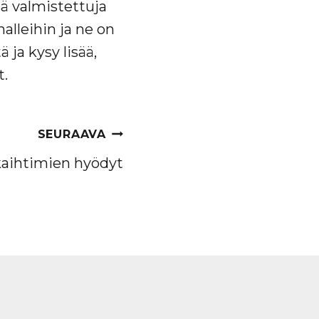
ä valmistettuja
alleihin ja ne on
 ja kysy lisää,
t.
SEURAAVA
kaihtimien hyödyt