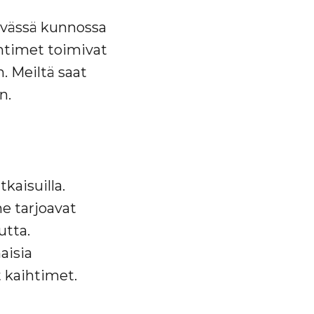
yvässä kunnossa
ihtimet toimivat
. Meiltä saat
n.
kaisuilla.
ne tarjoavat
utta.
aisia
t kaihtimet.