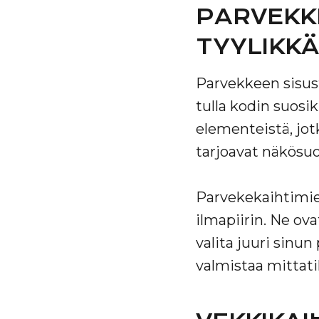
PARVEKK
TYYLIKKÄ
Parvekkeen sisusta
tulla kodin suosi
elementeistä, jot
tarjoavat näkösuo
Parvekekaihtimien
ilmapiirin. Ne ova
valita juuri sinu
valmistaa mittati