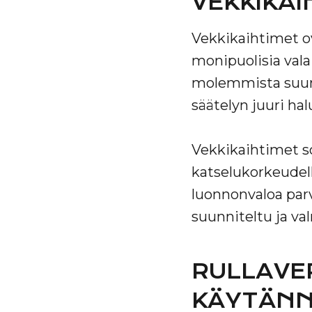
VEKKIKAI
Vekkikaihtimet ov
monipuolisia valai
molemmista suunn
säätelyn juuri hal
Vekkikaihtimet sop
katselukorkeudell
luonnonvaloa parv
suunniteltu ja va
RULLAVER
KÄYTÄNN