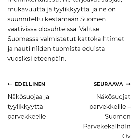
mukavuutta ja tyylikkyyttä, ja ne on
suunniteltu kestämään Suomen
vaativissa olosuhteissa. Valitse
Suomessa valmistetut kattokaihtimet
ja nauti niiden tuomista eduista
vuosiksi eteenpäin.
ARTIKKELIEN
EDELLINEN
SEURAAVA
SELAUS
Näkösuojaa ja
Näkösuojat
tyylikkyyttä
parvekkeille –
parvekkeelle
Suomen
Parvekekaihdin
Oy