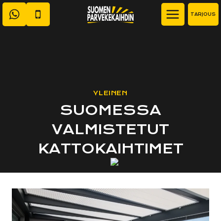
Siirry
TARJOUS
sisältöön
YLEINEN
SUOMESSA
VALMISTETUT
KATTOKAIHTIMET