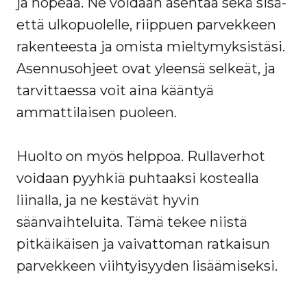
ja nopeaa. Ne voidaan asentaa sekä sisä-
että ulkopuolelle, riippuen parvekkeen
rakenteesta ja omista mieltymyksistäsi.
Asennusohjeet ovat yleensä selkeät, ja
tarvittaessa voit aina kääntyä
ammattilaisen puoleen.
Huolto on myös helppoa. Rullaverhot
voidaan pyyhkiä puhtaaksi kostealla
liinalla, ja ne kestävät hyvin
säänvaihteluita. Tämä tekee niistä
pitkäikäisen ja vaivattoman ratkaisun
parvekkeen viihtyisyyden lisäämiseksi.