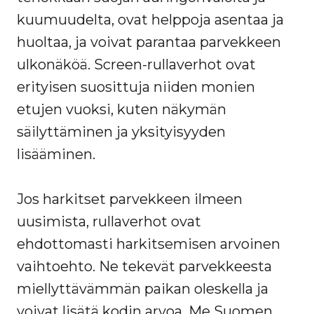
kuumuudelta, ovat helppoja asentaa ja
huoltaa, ja voivat parantaa parvekkeen
ulkonäköä. Screen-rullaverhot ovat
erityisen suosittuja niiden monien
etujen vuoksi, kuten näkymän
säilyttäminen ja yksityisyyden
lisääminen.
Jos harkitset parvekkeen ilmeen
uusimista, rullaverhot ovat
ehdottomasti harkitsemisen arvoinen
vaihtoehto. Ne tekevät parvekkeesta
miellyttävämmän paikan oleskella ja
voivat lisätä kodin arvoa. Me Suomen