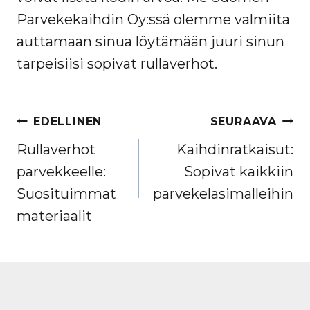
Parvekekaihdin Oy:ssä olemme valmiita
auttamaan sinua löytämään juuri sinun
tarpeisiisi sopivat rullaverhot.
ARTIKKELIEN
EDELLINEN
SEURAAVA
SELAUS
Rullaverhot
Kaihdinratkaisut:
parvekkeelle:
Sopivat kaikkiin
Suosituimmat
parvekelasimalleihin
materiaalit