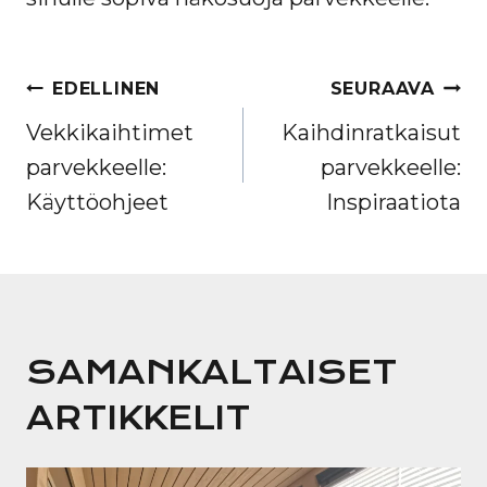
ARTIKKELIEN
EDELLINEN
SEURAAVA
SELAUS
Vekkikaihtimet
Kaihdinratkaisut
parvekkeelle:
parvekkeelle:
Käyttöohjeet
Inspiraatiota
SAMANKALTAISET
ARTIKKELIT