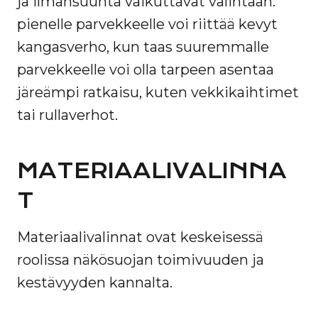
ja ilmansuunta vaikuttavat valintaan:
pienelle parvekkeelle voi riittää kevyt
kangasverho, kun taas suuremmalle
parvekkeelle voi olla tarpeen asentaa
järeämpi ratkaisu, kuten vekkikaihtimet
tai rullaverhot.
MATERIAALIVALINNA
T
Materiaalivalinnat ovat keskeisessä
roolissa näkösuojan toimivuuden ja
kestävyyden kannalta.