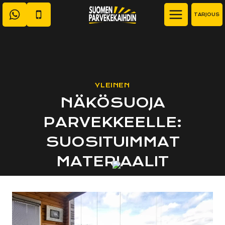
Siirry
TARJOUS
sisältöön
YLEINEN
NÄKÖSUOJA
PARVEKKEELLE:
SUOSITUIMMAT
MATERIAALIT