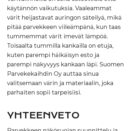
käytännön vaikutuksia. Vaaleammat
värit heijastavat auringon säteilyä, mikä
pitää parvekkeen viileämpänä, kun taas
tummemmat värit imevät lämpöä.
Toisaalta tummilla kankailla on etuja,
kuten parempi häikäisyn esto ja
parempi näkyvyys kankaan läpi. Suomen
Parvekekaihdin Oy auttaa sinua
valitsemaan värin ja materiaalin, joka
parhaiten sopii tarpeisiisi.
YHTEENVETO
Parvekkeen näkösuojan suunnittelu ja